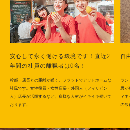
安心して永く働ける環境です！直近2
自
年間の社員の離職者は0名！
幹部・店長との距離が近く、フラットでアットホームな
ラン
社風です。女性役員・女性店長・外国人（フィリピン
思が
人）店長が活躍するなど、多様な人材がイキイキ働いて
ィネ
おります。
の飲